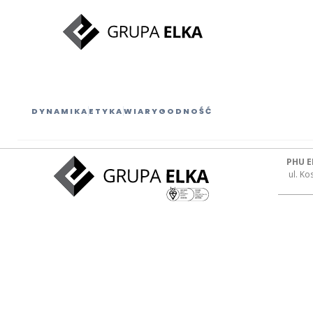
DYNAMIKA
ETYKA
WIARYGODNOŚĆ
PHU E
ul. K