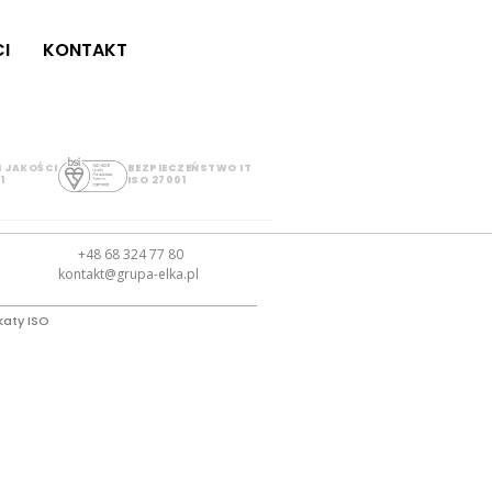
I
KONTAKT
 JAKOŚCI
BEZPIECZEŃSTWO IT
1
ISO 27001
+48 68 324 77 80
kontakt@grupa-elka.pl
katy ISO