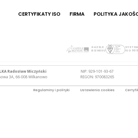
CERTYFIKATY ISO
FIRMA
POLITYKA JAKOŚC
GAZELE
SYSTEM
BIZNESU
ISO 900
LKA Radosław Miczyński
NIP: 929-101-93-67
osowa 3A, 66-008 Wilkanowo
REGON: 970083265
Regulaminy i polityki
Ustawienia cookies
Certyfi